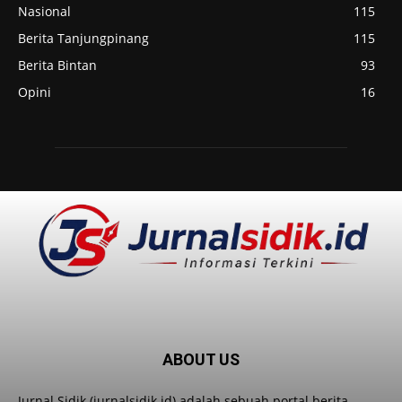
Nasional
115
Berita Tanjungpinang
115
Berita Bintan
93
Opini
16
ABOUT US
Jurnal Sidik (jurnalsidik.id) adalah sebuah portal berita