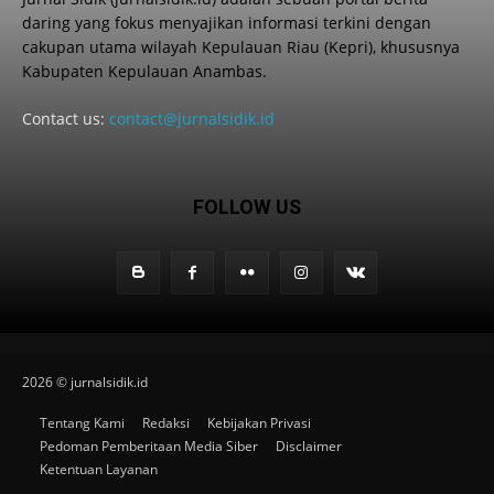
daring yang fokus menyajikan informasi terkini dengan
cakupan utama wilayah Kepulauan Riau (Kepri), khususnya
Kabupaten Kepulauan Anambas.
Contact us:
contact@jurnalsidik.id
FOLLOW US
2026 © jurnalsidik.id
Tentang Kami
Redaksi
Kebijakan Privasi
Pedoman Pemberitaan Media Siber
Disclaimer
Ketentuan Layanan