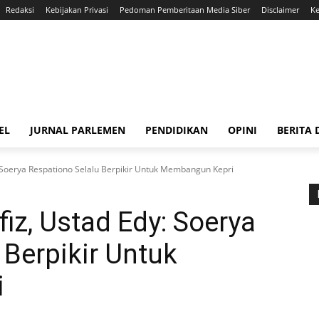
Redaksi
Kebijakan Privasi
Pedoman Pemberitaan Media Siber
Disclaimer
Ke
EL
JURNAL PARLEMEN
PENDIDIKAN
OPINI
BERITA
 Soerya Respationo Selalu Berpikir Untuk Membangun Kepri
iz, Ustad Edy: Soerya
 Berpikir Untuk
i