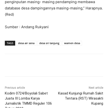
penginputan masing- masing pendamping membawa
database desa dampingannya masing-masing,” Harapnya.
(Red)
Sumber : Andang Rukyani
TAGS
desa air sena
desa sri tanjung
wamen desa
Previous article
Next article
Kodim 0724/Boyolali Sabet
Kasad Kunjungi Rumah Sakit
Juata III Lomba Karya
Tentara (RST) Wirasakti
Jurnalistik TMMD Reguler 106
Kupang