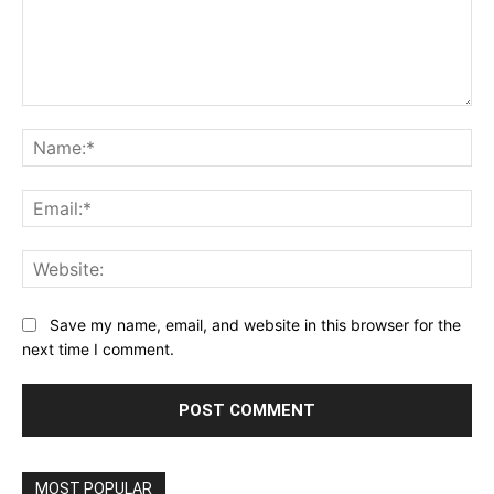
Comment:
Na
Ema
Web
Save my name, email, and website in this browser for the
next time I comment.
MOST POPULAR