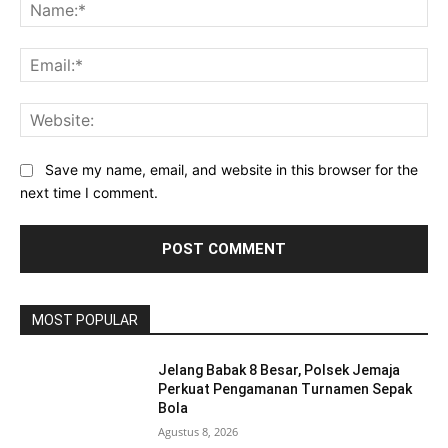
Na
Ema
Web
Save my name, email, and website in this browser for the
next time I comment.
MOST POPULAR
Jelang Babak 8 Besar, Polsek Jemaja
Perkuat Pengamanan Turnamen Sepak
Bola
Agustus 8, 2026