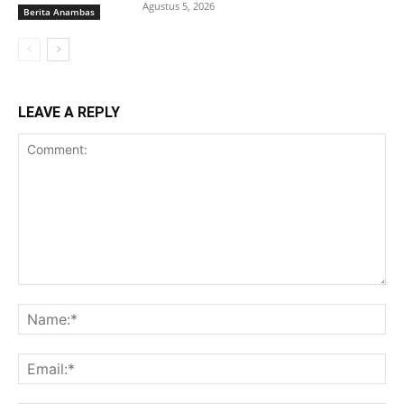
Agustus 5, 2026
Berita Anambas
LEAVE A REPLY
Comment:
Na
Ema