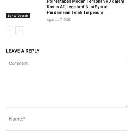
Polrestabes Medan Terapkan RJ dalam
Kasus AT, Legislatif Nilai Syarat
Perdamaian Telah Terpenuhi
Berita Daerah
Agustus 7, 2026
LEAVE A REPLY
Comment:
Na