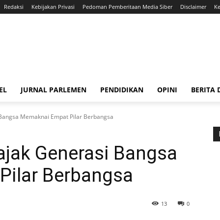
Redaksi
Kebijakan Privasi
Pedoman Pemberitaan Media Siber
Disclaimer
Ke
EL
JURNAL PARLEMEN
PENDIDIKAN
OPINI
BERITA
Bangsa Memaknai Empat Pilar Berbangsa
jak Generasi Bangsa
ilar Berbangsa
13
0