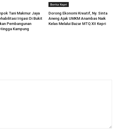
Berita Kepri
mpok Tani Makmur Jaya
Dorong Ekonomi Kreatif, Ny. Sinta
habilitasi Irigasi Di Bukit
Aneng ‎Ajak UMKM Anambas Naik
pkan Pembangunan
Kelas Melalui Bazar MTQ XII Kepri
n Hingga Kampung