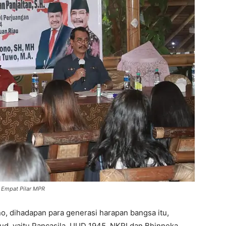
i Empat Pilar MPR
o, dihadapan para generasi harapan bangsa itu,
d, yaitu Pancasila, UUD 1945, NKRI dan Bhinneka