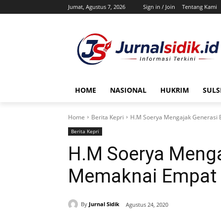
Jumat, Agustus 7, 2026
Sign in / Join
Tentang Kami
HOME
NASIONAL
HUKRIM
SULS
Home
Berita Kepri
H.M Soerya Mengajak Generasi 
Berita Kepri
H.M Soerya Menga
Memaknai Empat P
By
Jurnal Sidik
Agustus 24, 2020