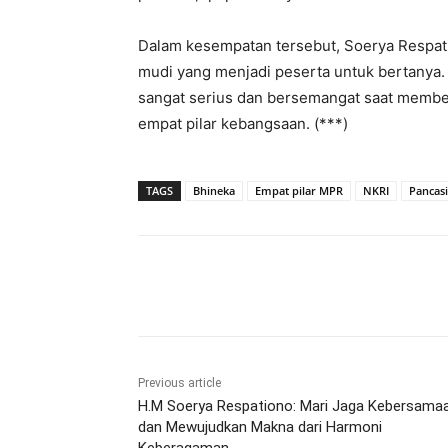
Dalam kesempatan tersebut, Soerya Respa
mudi yang menjadi peserta untuk bertanya. 
sangat serius dan bersemangat saat memb
empat pilar kebangsaan. (***)
TAGS
Bhineka
Empat pilar MPR
NKRI
Pancasi
Share
Previous article
H.M Soerya Respationo: Mari Jaga Kebersama
dan Mewujudkan Makna dari Harmoni
Keberagaman