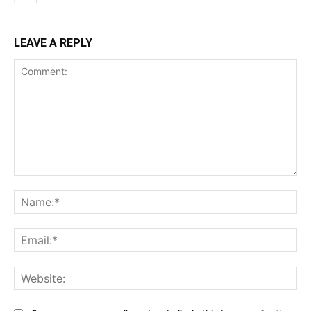
LEAVE A REPLY
Comment:
Na
Ema
Web