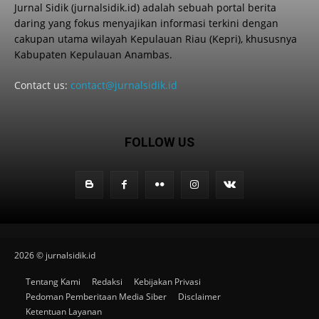
Jurnal Sidik (jurnalsidik.id) adalah sebuah portal berita
daring yang fokus menyajikan informasi terkini dengan
cakupan utama wilayah Kepulauan Riau (Kepri), khususnya
Kabupaten Kepulauan Anambas.
Contact us:
contact@jurnalsidik.id
FOLLOW US
2026 © jurnalsidik.id
Tentang Kami
Redaksi
Kebijakan Privasi
Pedoman Pemberitaan Media Siber
Disclaimer
Ketentuan Layanan