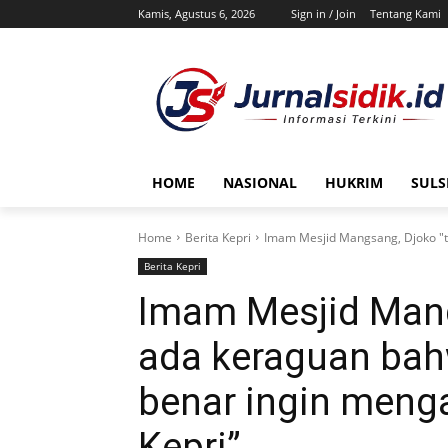
Kamis, Agustus 6, 2026
Sign in / Join
Tentang Kami
HOME
NASIONAL
HUKRIM
SULS
Home
Berita Kepri
Imam Mesjid Mangsang, Djoko "ti
Berita Kepri
Imam Mesjid Mang
ada keraguan bah
benar ingin menga
Kepri”