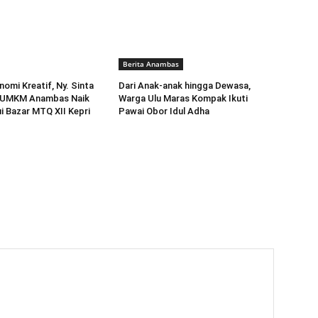
Berita Anambas
omi Kreatif, Ny. Sinta
Dari Anak-anak hingga Dewasa,
k UMKM Anambas Naik
Warga Ulu Maras Kompak Ikuti
ui Bazar MTQ XII Kepri
Pawai Obor Idul Adha