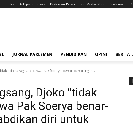
Redaksi
Kebijakan Privasi
Pedoman Pemberitaan Media Siber
Disclaimer
K
EL
JURNAL PARLEMEN
PENDIDIKAN
OPINI
BERITA
dak ada keraguan bahwa Pak Soerya benar-benar ingin...
sang, Djoko “tidak
wa Pak Soerya benar-
bdikan diri untuk