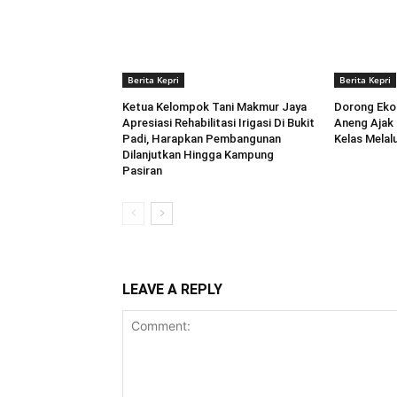
Berita Kepri
Berita Kepri
Ketua Kelompok Tani Makmur Jaya
Dorong Ekon
Apresiasi Rehabilitasi Irigasi Di Bukit
Aneng ‎Aja
Padi, Harapkan Pembangunan
Kelas Melal
Dilanjutkan Hingga Kampung
Pasiran ‎
LEAVE A REPLY