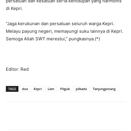
persatuan dan kesatuan serta kehidupan yang harmonis
di Kepri.
“Jaga kerukunan dan persatuan seluruh warga Kepri.
Melayu payung negeri, memayungi suku lainnya di Kepri.
Semoga Allah SWT merestui,” pungkasnya.(*)
Editor: Red
TAGS
doa
Kepri
Lam
Pilgub
pilkada
Tanjungpinang