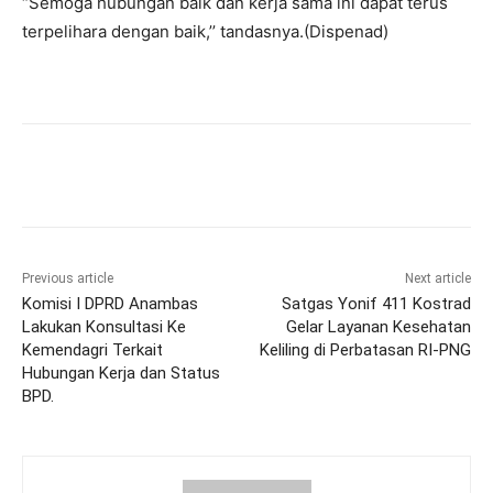
“Semoga hubungan baik dan kerja sama ini dapat terus
terpelihara dengan baik,’’ tandasnya.(Dispenad)
Previous article
Next article
Komisi I DPRD Anambas
Satgas Yonif 411 Kostrad
Lakukan Konsultasi Ke
Gelar Layanan Kesehatan
Kemendagri Terkait
Keliling di Perbatasan RI-PNG
Hubungan Kerja dan Status
BPD.