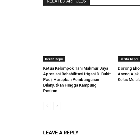
RELATED ARTICLES
Berita Kepri
Berita Kepri
Ketua Kelompok Tani Makmur Jaya
Dorong Ekon
Apresiasi Rehabilitasi Irigasi Di Bukit
Aneng ‎Aja
Padi, Harapkan Pembangunan
Kelas Melal
Dilanjutkan Hingga Kampung
Pasiran ‎
LEAVE A REPLY