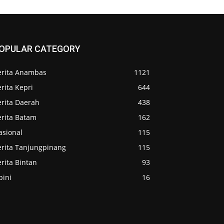
OPULAR CATEGORY
erita Anambas
1121
rita Kepri
644
erita Daerah
438
erita Batam
162
asional
115
erita Tanjungpinang
115
rita Bintan
93
pini
16