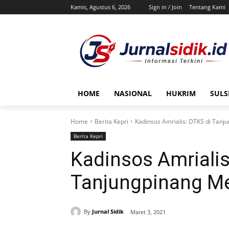
Kamis, Agustus 6, 2026
Sign in / Join
Tentang Kami
HOME
NASIONAL
HUKRIM
SULS
Home
Berita Kepri
Kadinsos Amrialis: DTKS di Tan
Berita Kepri
Kadinsos Amrialis
Tanjungpinang M
By
Jurnal Sidik
Maret 3, 2021