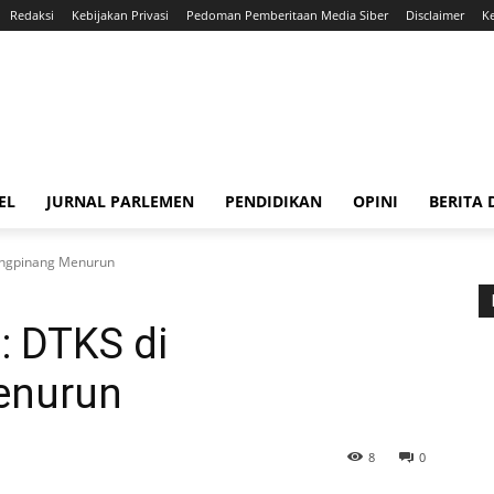
Redaksi
Kebijakan Privasi
Pedoman Pemberitaan Media Siber
Disclaimer
K
EL
JURNAL PARLEMEN
PENDIDIKAN
OPINI
BERITA
jungpinang Menurun
: DTKS di
enurun
8
0