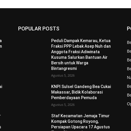
POPULAR POSTS
P
a
Peduli Dampak Kemarau, Ketua
B
an
Fraksi PPP Lebak Asep Nuh dan
Be
Anggota Fraksi Adiwinata
Kusuma Salurkan Bantuan Air
B
Bersih untuk Warga
B
Bintangresmi
Agustus 5, 2026
N
B
ai
KNPI Sulsel Gandeng Bea Cukai
Makassar, Bidik Kolaborasi
Be
Pemberdayaan Pemuda
O
Agustus 5, 2026
r
Staf Kecamatan Jemaja Timur
Kompak Gotong Royong,
s
Persiapan Upacara 17 Agustus