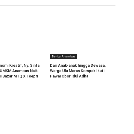
Berita Anambas
omi Kreatif, Ny. Sinta
Dari Anak-anak hingga Dewasa,
k UMKM Anambas Naik
Warga Ulu Maras Kompak Ikuti
ui Bazar MTQ XII Kepri
Pawai Obor Idul Adha