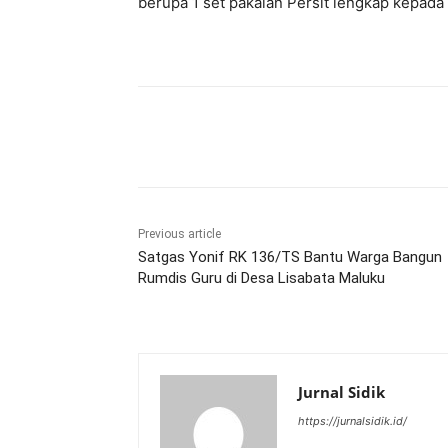
berupa 1 set pakaian Persit lengkap kepad
Share
Previous article
Satgas Yonif RK 136/TS Bantu Warga Bangun
Rumdis Guru di Desa Lisabata Maluku
Jurnal Sidik
https://jurnalsidik.id/