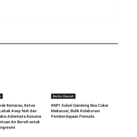
h
Berita Daerah
pak Kemarau, Ketua
KNPI Sulsel Gandeng Bea Cukai
 Lebak Asep Nuh dan
Makassar, Bidik Kolaborasi
aksi Adiwinata Kusuma
Pemberdayaan Pemuda
ntuan Air Bersih untuk
angresmi