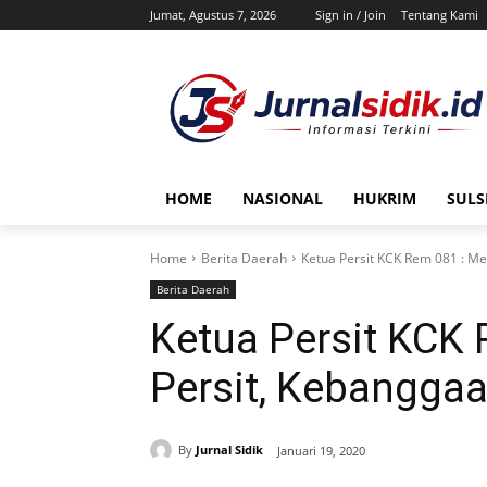
Jumat, Agustus 7, 2026
Sign in / Join
Tentang Kami
HOME
NASIONAL
HUKRIM
SULS
Home
Berita Daerah
Ketua Persit KCK Rem 081 : Me
Berita Daerah
Ketua Persit KCK 
Persit, Kebangga
By
Jurnal Sidik
Januari 19, 2020