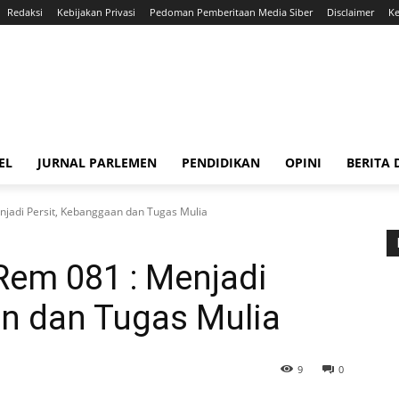
Redaksi
Kebijakan Privasi
Pedoman Pemberitaan Media Siber
Disclaimer
Ke
EL
JURNAL PARLEMEN
PENDIDIKAN
OPINI
BERITA
njadi Persit, Kebanggaan dan Tugas Mulia
Rem 081 : Menjadi
an dan Tugas Mulia
9
0