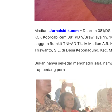
Madiun,
Jurnalsidik.com
– Danrem 081/DSJ K
KCK Koorcab Rem 081 PD V/Brawijaya Ny. Y
anggota Rumkit TNI-AD Tk. IV Madiun A.R. H
Triswanto, S.E. di Desa Kebonagung, Kec. M
Bukan hanya sekedar menghadiri saja, namu
Irup pedang pora