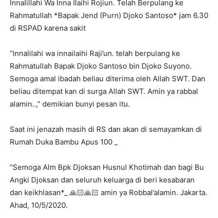
Innalillahi Wa Inna Ilaihi Rojiun. Telah Berpulang ke
Rahmatullah *Bapak Jend (Purn) Djoko Santoso* jam 6.30
di RSPAD karena sakit
“Innalilahi wa innailaihi Raji’un. telah berpulang ke
Rahmatullah Bapak Djoko Santoso bin Djoko Suyono.
Semoga amal ibadah beliau diterima oleh Allah SWT. Dan
beliau ditempat kan di surga Allah SWT. Amin ya rabbal
alamin..,” demikian bunyi pesan itu.
Saat ini jenazah masih di RS dan akan di semayamkan di
Rumah Duka Bambu Apus 100 _
“Semoga Alm Bpk Djoksan Husnul Khotimah dan bagi Bu
Angki Djoksan dan seluruh keluarga di beri kesabaran
dan keikhlasan*_ 🙏🏻🙏🏻 amin ya Robbal’alamin. Jakarta.
Ahad, 10/5/2020.