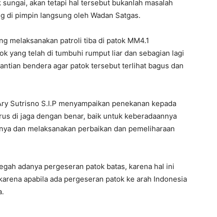
sungai, akan tetapi hal tersebut bukanlah masalah
ng di pimpin langsung oleh Wadan Satgas.
ng melaksanakan patroli tiba di patok MM4.1
k yang telah di tumbuhi rumput liar dan sebagian lagi
tian bendera agar patok tersebut terlihat bagus dan
f Ary Sutrisno S.I.P menyampaikan penekanan kepada
rus di jaga dengan benar, baik untuk keberadaannya
tnya dan melaksanakan perbaikan dan pemeliharaan
egah adanya pergeseran patok batas, karena hal ini
karena apabila ada pergeseran patok ke arah Indonesia
a.