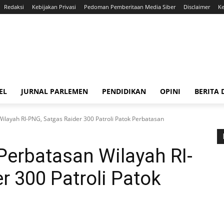
Redaksi
Kebijakan Privasi
Pedoman Pemberitaan Media Siber
Disclaimer
Ke
EL
JURNAL PARLEMEN
PENDIDIKAN
OPINI
BERITA
layah RI-PNG, Satgas Raider 300 Patroli Patok Perbatasan
Perbatasan Wilayah RI-
r 300 Patroli Patok