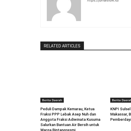
https://jurnalsidik.id/
RELATED ARTICLES
Berita Daerah
Berita Daera
Peduli Dampak Kemarau, Ketua
KNPI Sulsel
Fraksi PPP Lebak Asep Nuh dan
Makassar, B
Anggota Fraksi Adiwinata Kusuma
Pemberday
Salurkan Bantuan Air Bersih untuk
Warga Bintangresmi