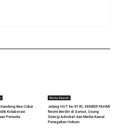
h
Berita Daerah
 Gandeng Bea Cukai
Jelang HUT ke-81 RI, SEKBER FAHMI
idik Kolaborasi
Resmi Berdiri di Sumut, Usung
aan Pemuda
Sinergi Advokat dan Media Kawal
Penegakan Hukum