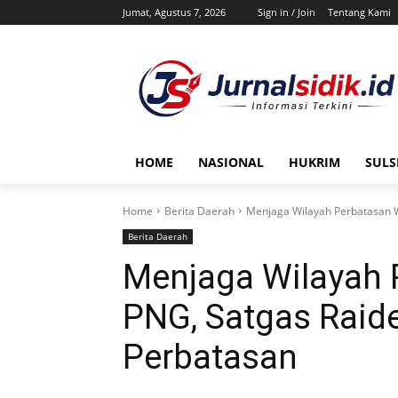
Jumat, Agustus 7, 2026
Sign in / Join
Tentang Kami
HOME
NASIONAL
HUKRIM
SULS
Home
Berita Daerah
Menjaga Wilayah Perbatasan Wi
Berita Daerah
Menjaga Wilayah 
PNG, Satgas Raide
Perbatasan