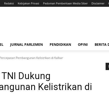
i
Redaksi
Kebijakan Privasi
Pedoman Pemberitaan Media Siber
Disclaimer
EL
JURNAL PARLEMEN
PENDIDIKAN
OPINI
BERITA
Percepatan Pembangunan Kelistrikan di Kalbar
: TNI Dukung
ngunan Kelistrikan di