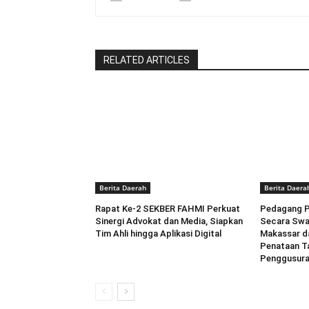
RELATED ARTICLES
Berita Daerah
Berita Daera
Rapat Ke-2 SEKBER FAHMI Perkuat
Pedagang P
Sinergi Advokat dan Media, Siapkan
Secara Swa
Tim Ahli hingga Aplikasi Digital
Makassar da
Penataan T
Penggusur