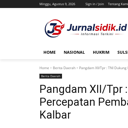
Minggu, Agustus 9, 2026
Sign in / Join
Tentang Kam
HOME
NASIONAL
HUKRIM
SULS
Home
Berita Daerah
Pangdam XII/Tpr : TNI Dukung 
Berita Daerah
Pangdam XII/Tpr 
Percepatan Pemba
Kalbar