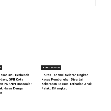
h
Berita Daerah
asar Cidu Berbenah
Polres Tapanuli Selatan Ungkap
daya, GPII Kota
Kasus Pembunuhan Disertai
n PK KNPI Bontoala :
Kekerasan Seksual terhadap Anak,
ak Harus Dengan
Pelaku Ditangkap
an