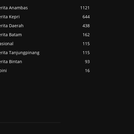
erita Anambas
1121
rita Kepri
644
erita Daerah
438
erita Batam
162
asional
115
erita Tanjungpinang
115
rita Bintan
93
pini
16