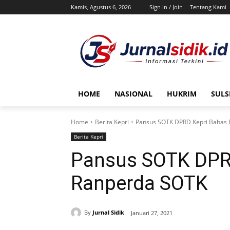
Kamis, Agustus 6, 2026
Sign in / Join
Tentang Kami
HOME
NASIONAL
HUKRIM
SULS
Home
Berita Kepri
Pansus SOTK DPRD Kepri Bahas
Berita Kepri
Pansus SOTK DPR
Ranperda SOTK
By
Jurnal Sidik
Januari 27, 2021