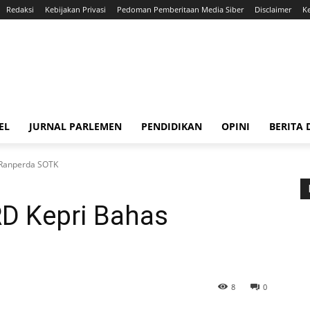
Redaksi
Kebijakan Privasi
Pedoman Pemberitaan Media Siber
Disclaimer
K
EL
JURNAL PARLEMEN
PENDIDIKAN
OPINI
BERITA
 Ranperda SOTK
D Kepri Bahas
8
0