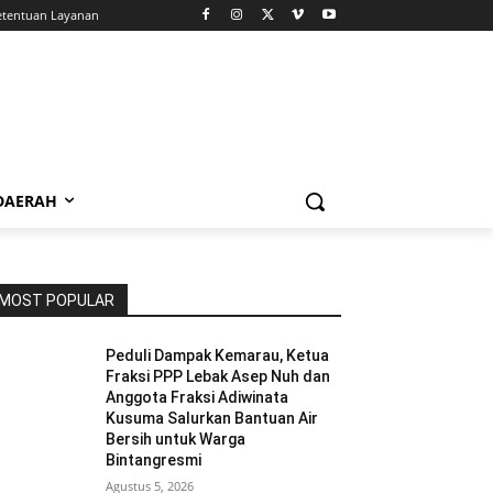
etentuan Layanan
 DAERAH
MOST POPULAR
Peduli Dampak Kemarau, Ketua
Fraksi PPP Lebak Asep Nuh dan
Anggota Fraksi Adiwinata
Kusuma Salurkan Bantuan Air
Bersih untuk Warga
Bintangresmi
Agustus 5, 2026