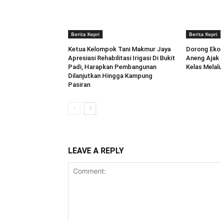
Berita Kepri
Berita Kepri
Ketua Kelompok Tani Makmur Jaya
Dorong Ekon
Apresiasi Rehabilitasi Irigasi Di Bukit
Aneng ‎Aja
Padi, Harapkan Pembangunan
Kelas Melal
Dilanjutkan Hingga Kampung
Pasiran ‎
LEAVE A REPLY