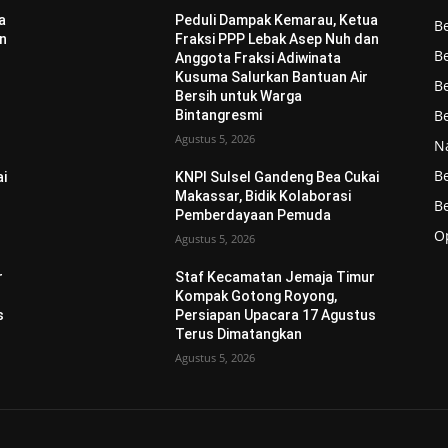
a
Peduli Dampak Kemarau, Ketua
B
an
Fraksi PPP Lebak Asep Nuh dan
Be
Anggota Fraksi Adiwinata
Kusuma Salurkan Bantuan Air
B
Bersih untuk Warga
B
Bintangresmi
Agustus 5, 2026
N
B
ai
KNPI Sulsel Gandeng Bea Cukai
Makassar, Bidik Kolaborasi
Be
Pemberdayaan Pemuda
O
Agustus 5, 2026
r
Staf Kecamatan Jemaja Timur
Kompak Gotong Royong,
s
Persiapan Upacara 17 Agustus
Terus Dimatangkan ‎
Agustus 5, 2026