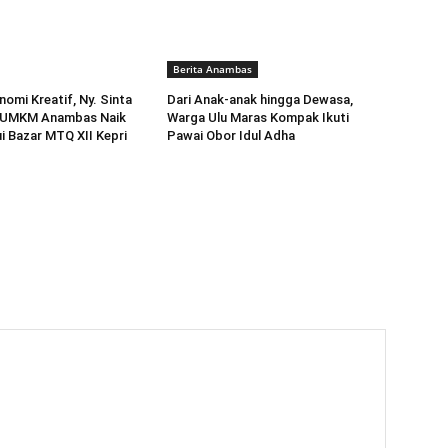
Berita Anambas
omi Kreatif, Ny. Sinta
Dari Anak-anak hingga Dewasa,
k UMKM Anambas Naik
Warga Ulu Maras Kompak Ikuti
ui Bazar MTQ XII Kepri
Pawai Obor Idul Adha