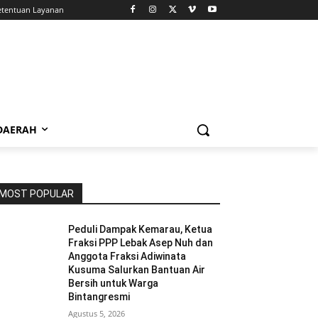
etentuan Layanan
 DAERAH
MOST POPULAR
Peduli Dampak Kemarau, Ketua
Fraksi PPP Lebak Asep Nuh dan
Anggota Fraksi Adiwinata
Kusuma Salurkan Bantuan Air
Bersih untuk Warga
Bintangresmi
Agustus 5, 2026