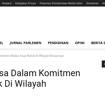
Redaksi
Kebijakan Privasi
Pedoman Pemberitaan Media Siber
Disclaimer
K
EL
JURNAL PARLEMEN
PENDIDIKAN
OPINI
BERITA
omitmen Bebas Asap Rokok Di Wilayah Binaannya
nsa Dalam Komitmen
 Di Wilayah