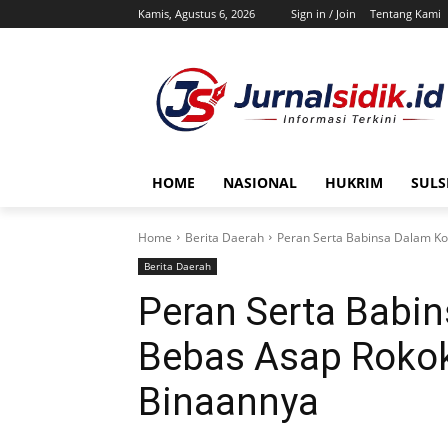
Kamis, Agustus 6, 2026
Sign in / Join
Tentang Kami
HOME
NASIONAL
HUKRIM
SULS
Home
Berita Daerah
Peran Serta Babinsa Dalam K
Berita Daerah
Peran Serta Babi
Bebas Asap Rokok
Binaannya