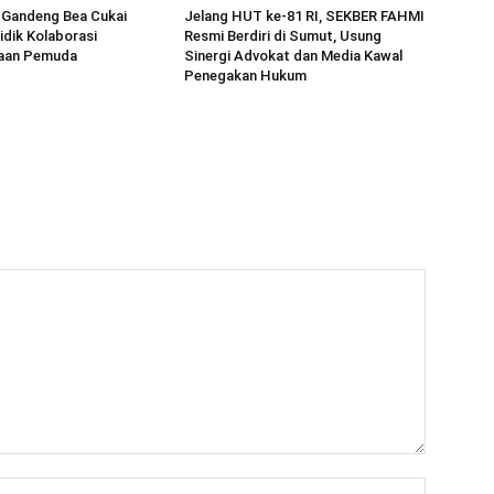
 Gandeng Bea Cukai
Jelang HUT ke-81 RI, SEKBER FAHMI
idik Kolaborasi
Resmi Berdiri di Sumut, Usung
aan Pemuda
Sinergi Advokat dan Media Kawal
Penegakan Hukum
Name:*