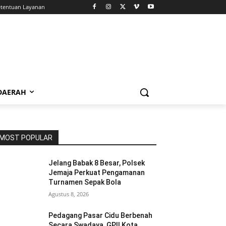
tentuan Layanan
 DAERAH
MOST POPULAR
Jelang Babak 8 Besar, Polsek
Jemaja Perkuat Pengamanan
Turnamen Sepak Bola
Agustus 8, 2026
Pedagang Pasar Cidu Berbenah
Secara Swadaya, GPII Kota