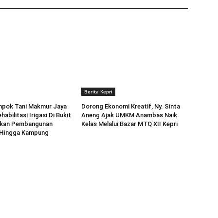
Berita Kepri
mpok Tani Makmur Jaya
Dorong Ekonomi Kreatif, Ny. Sinta
habilitasi Irigasi Di Bukit
Aneng ‎Ajak UMKM Anambas Naik
pkan Pembangunan
Kelas Melalui Bazar MTQ XII Kepri
n Hingga Kampung