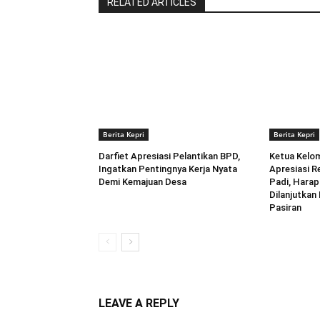
RELATED ARTICLES
Berita Kepri
Berita Kepri
Darfiet Apresiasi Pelantikan BPD,
Ketua Kelo
Ingatkan Pentingnya Kerja Nyata
Apresiasi Re
Demi Kemajuan Desa
Padi, Hara
Dilanjutka
Pasiran ‎
LEAVE A REPLY