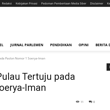
Redaksi
Kebijakan Privasi
Pedoman Pemberitaan Media Siber
Disclaimer
Ke
EL
JURNAL PARLEMEN
PENDIDIKAN
OPINI
BERITA
pada Paslon Nomor 1 Soerya-Iman
ulau Tertuju pada
oerya-Iman
11
0