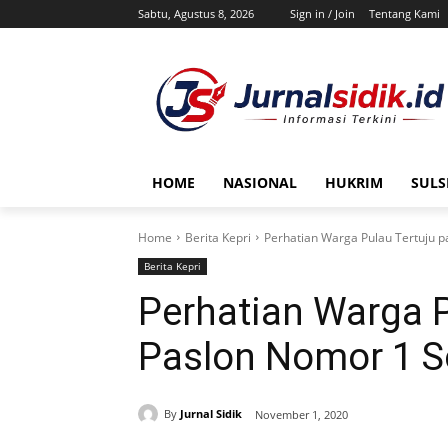
Sabtu, Agustus 8, 2026
Sign in / Join
Tentang Kami
HOME
NASIONAL
HUKRIM
SULS
Home
Berita Kepri
Perhatian Warga Pulau Tertuju 
Berita Kepri
Perhatian Warga P
Paslon Nomor 1 S
By
Jurnal Sidik
November 1, 2020