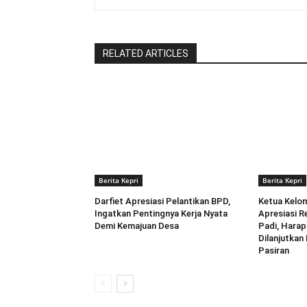
RELATED ARTICLES
Berita Kepri
Berita Kepri
Darfiet Apresiasi Pelantikan BPD,
Ketua Kelo
Ingatkan Pentingnya Kerja Nyata
Apresiasi Re
Demi Kemajuan Desa
Padi, Hara
Dilanjutka
Pasiran ‎