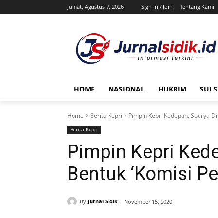
Jumat, Agustus 7, 2026
Sign in / Join
Tentang Kami
HOME
NASIONAL
HUKRIM
SULS
Home
Berita Kepri
Pimpin Kepri Kedepan, Soerya Di
Berita Kepri
Pimpin Kepri Kede
Bentuk ‘Komisi Pe
By
Jurnal Sidik
November 15, 2020