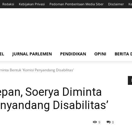
Redaksi
Kebijakan Privasi
Pedoman Pemberitaan Media Siber
Disclaimer
Ke
EL
JURNAL PARLEMEN
PENDIDIKAN
OPINI
BERITA
minta Bentuk 'Komisi Penyandang Disabilitas'
pan, Soerya Diminta
nyandang Disabilitas’
9
0