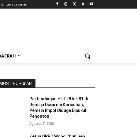
tentuan Layanan
 DAERAH
MOST POPULAR
Pertandingan HUT RI ke-81 di
Jemaja Diwarnai Kericuhan,
Pemain Impol Diduga Dipukul
Penonton
Agustus 7, 2026
Ketua DPRD Wong Chun Sen