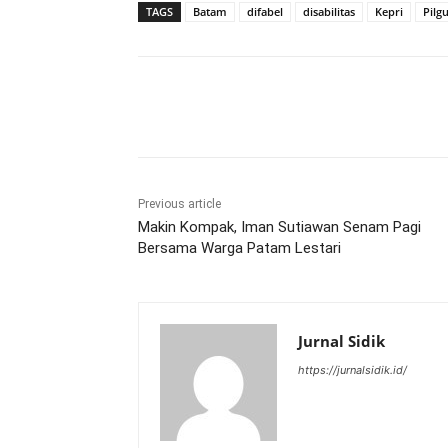
TAGS
Batam
difabel
disabilitas
Kepri
Pilg
Share
Previous article
Makin Kompak, Iman Sutiawan Senam Pagi
Bersama Warga Patam Lestari
Jurnal Sidik
https://jurnalsidik.id/