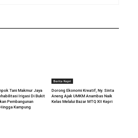
Berita Kepri
mpok Tani Makmur Jaya
Dorong Ekonomi Kreatif, Ny. Sinta
habilitasi Irigasi Di Bukit
Aneng ‎Ajak UMKM Anambas Naik
pkan Pembangunan
Kelas Melalui Bazar MTQ XII Kepri
n Hingga Kampung