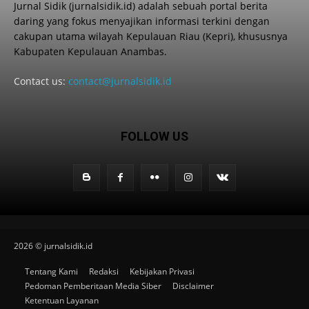
Jurnal Sidik (jurnalsidik.id) adalah sebuah portal berita
daring yang fokus menyajikan informasi terkini dengan
cakupan utama wilayah Kepulauan Riau (Kepri), khususnya
Kabupaten Kepulauan Anambas.
Contact us:
contact@jurnalsidik.id
FOLLOW US
2026 © jurnalsidik.id
Tentang Kami
Redaksi
Kebijakan Privasi
Pedoman Pemberitaan Media Siber
Disclaimer
Ketentuan Layanan