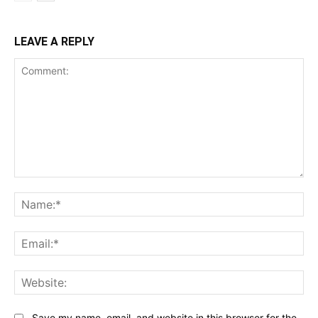
LEAVE A REPLY
Comment:
Na
Ema
Web