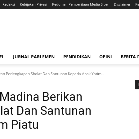
Redaksi
Kebijakan Privasi
Pedoman Pemberitaan Media Siber
Disclaimer
Ke
EL
JURNAL PARLEMEN
PENDIDIKAN
OPINI
BERITA
kan Perlengkapan Sholat Dan Santunan Kepada Anak Yatim...
 Madina Berikan
lat Dan Santunan
m Piatu