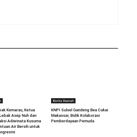
h
Berita Daerah
pak Kemarau, Ketua
KNPI Sulsel Gandeng Bea Cukai
 Lebak Asep Nuh dan
Makassar, Bidik Kolaborasi
aksi Adiwinata Kusuma
Pemberdayaan Pemuda
ntuan Air Bersih untuk
angresmi