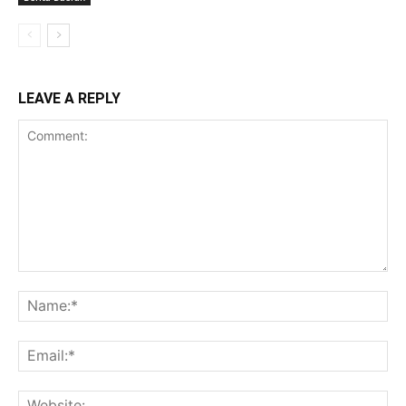
LEAVE A REPLY
Comment:
Na
Ema
Web