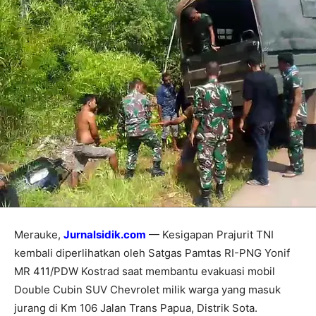
Merauke,
Jurnalsidik.com
— Kesigapan Prajurit TNI
kembali diperlihatkan oleh Satgas Pamtas RI-PNG Yonif
MR 411/PDW Kostrad saat membantu evakuasi mobil
Double Cubin SUV Chevrolet milik warga yang masuk
jurang di Km 106 Jalan Trans Papua, Distrik Sota.