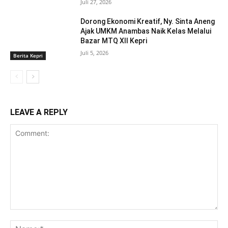
Juli 27, 2026
Dorong Ekonomi Kreatif, Ny. Sinta Aneng
‎Ajak UMKM Anambas Naik Kelas Melalui
Bazar MTQ XII Kepri
Juli 5, 2026
Berita Kepri
LEAVE A REPLY
Comment:
Na