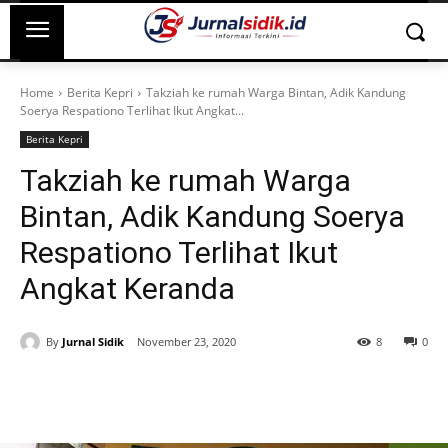
Home
Berita Kepri
Takziah ke rumah Warga Bintan, Adik Kandung
Soerya Respationo Terlihat Ikut Angkat...
Berita Kepri
Takziah ke rumah Warga
Bintan, Adik Kandung Soerya
Respationo Terlihat Ikut
Angkat Keranda
By
Jurnal Sidik
November 23, 2020
8
0