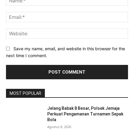
Ema
Web
Save my name, email, and website in this browser for the
next time I comment.
MOST POPULAR
Jelang Babak 8 Besar, Polsek Jemaja
Perkuat Pengamanan Turnamen Sepak
Bola
Agustus 8, 2026