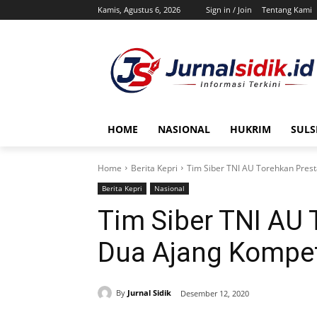
Kamis, Agustus 6, 2026
Sign in / Join
Tentang Kami
HOME
NASIONAL
HUKRIM
SULS
Home
Berita Kepri
Tim Siber TNI AU Torehkan Prest
Berita Kepri
Nasional
Tim Siber TNI AU 
Dua Ajang Kompet
By
Jurnal Sidik
Desember 12, 2020