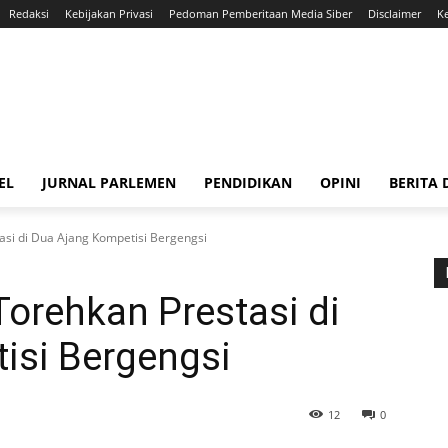
Redaksi
Kebijakan Privasi
Pedoman Pemberitaan Media Siber
Disclaimer
K
EL
JURNAL PARLEMEN
PENDIDIKAN
OPINI
BERITA
asi di Dua Ajang Kompetisi Bergengsi
Torehkan Prestasi di
isi Bergengsi
12
0