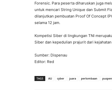
Forensic. Para peserta diharuskan juga mel
untuk mencari String Unique dan Submit Fl
dilanjutkan pembuatan Proof Of Concept (P
selama 12 jam.
Kompetisi Siber di lingkungan TNI merup
Siber dan kepedulian prajurit dari kejahatan
Sumber: Dispenau
Editor: Red
TAGS
AU
cyber
juara
perlombaan
puspen
Share