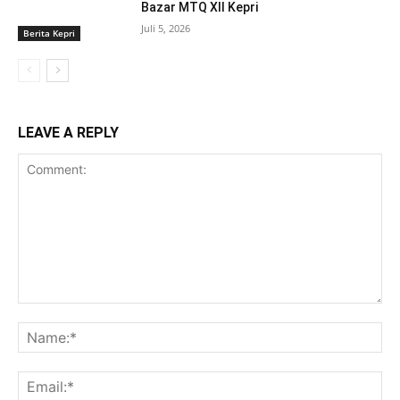
Bazar MTQ XII Kepri
Juli 5, 2026
Berita Kepri
LEAVE A REPLY
Comment:
Na
Ema