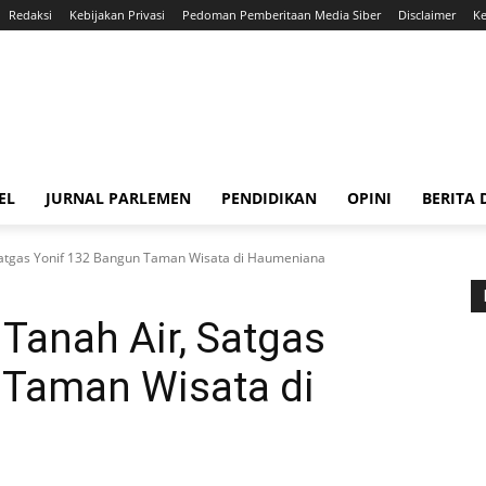
Redaksi
Kebijakan Privasi
Pedoman Pemberitaan Media Siber
Disclaimer
Ke
EL
JURNAL PARLEMEN
PENDIDIKAN
OPINI
BERITA
Satgas Yonif 132 Bangun Taman Wisata di Haumeniana
Tanah Air, Satgas
 Taman Wisata di