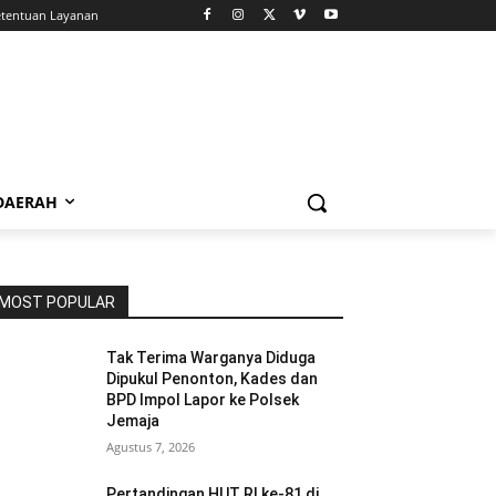
tentuan Layanan
 DAERAH
MOST POPULAR
Tak Terima Warganya Diduga
Dipukul Penonton, Kades dan
BPD Impol Lapor ke Polsek
Jemaja
Agustus 7, 2026
Pertandingan HUT RI ke-81 di