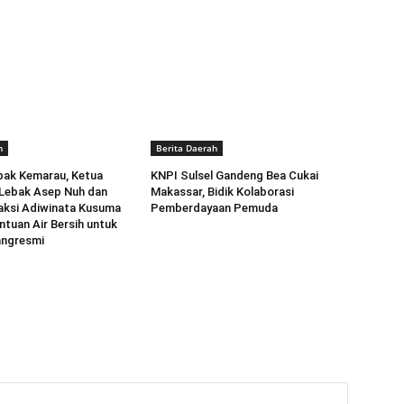
h
Berita Daerah
pak Kemarau, Ketua
KNPI Sulsel Gandeng Bea Cukai
 Lebak Asep Nuh dan
Makassar, Bidik Kolaborasi
aksi Adiwinata Kusuma
Pemberdayaan Pemuda
ntuan Air Bersih untuk
angresmi