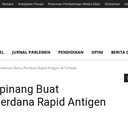
Redaksi
Kebijakan Privasi
Pedoman Pemberitaan Media Siber
Disclaimer
Ke
EL
JURNAL PARLEMEN
PENDIDIKAN
OPINI
BERITA
erobosan Baru, Perdana Rapid Antigen di Tempat
gpinang Buat
Perdana Rapid Antigen