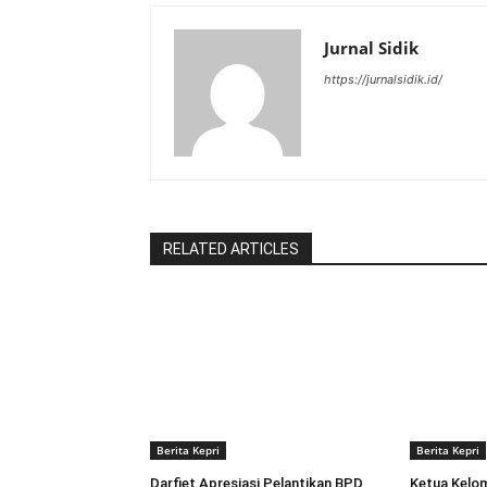
Jurnal Sidik
https://jurnalsidik.id/
RELATED ARTICLES
Berita Kepri
Berita Kepri
Darfiet Apresiasi Pelantikan BPD,
Ketua Kelo