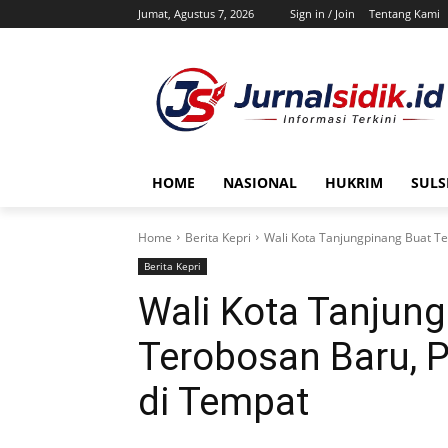
Jumat, Agustus 7, 2026
Sign in / Join
Tentang Kami
HOME
NASIONAL
HUKRIM
SULS
Home
Berita Kepri
Wali Kota Tanjungpinang Buat T
Berita Kepri
Wali Kota Tanjun
Terobosan Baru, 
di Tempat