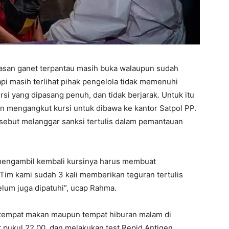
wasan ganet terpantau masih buka walaupun sudah
api masih terlihat pihak pengelola tidak memenuhi
si yang dipasang penuh, dan tidak berjarak. Untuk itu
 mengangkut kursi untuk dibawa ke kantor Satpol PP.
tersebut melanggar sanksi tertulis dalam pemantauan
 mengambil kembali kursinya harus membuat
 Tim kami sudah 3 kali memberikan teguran tertulis
elum juga dipatuhi”, ucap Rahma.
tempat makan maupun tempat hiburan malam di
 pukul 22.00, dan melakukan test Repid Antigen