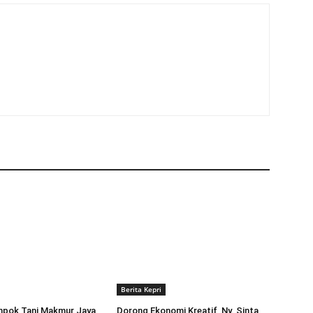
Berita Kepri
mpok Tani Makmur Jaya
Dorong Ekonomi Kreatif, Ny. Sinta