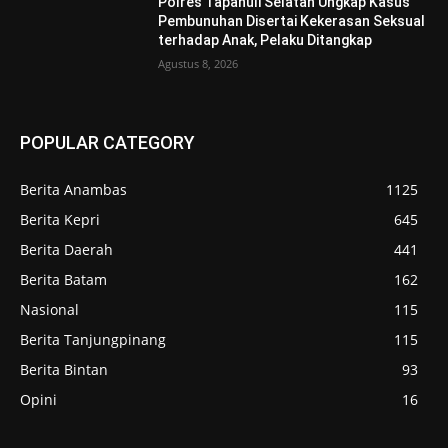
Polres Tapanuli Selatan Ungkap Kasus
Pembunuhan Disertai Kekerasan Seksual
terhadap Anak, Pelaku Ditangkap
Agustus 8, 2026
POPULAR CATEGORY
Berita Anambas
1125
Berita Kepri
645
Berita Daerah
441
Berita Batam
162
Nasional
115
Berita Tanjungpinang
115
Berita Bintan
93
Opini
16