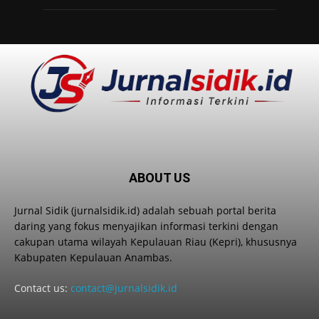
ABOUT US
Jurnal Sidik (jurnalsidik.id) adalah sebuah portal berita
daring yang fokus menyajikan informasi terkini dengan
cakupan utama wilayah Kepulauan Riau (Kepri), khususnya
Kabupaten Kepulauan Anambas.
Contact us:
contact@jurnalsidik.id