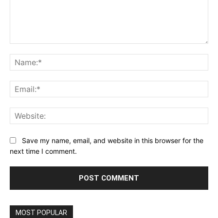
Comment:
Na
Ema
Web
Save my name, email, and website in this browser for the
next time I comment.
MOST POPULAR