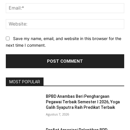
Ema
Web
Save my name, email, and website in this browser for the
next time I comment.
MOST POPULAR
BPBD Anambas Beri Penghargaan
Pegawai Terbaik Semester I 2026, Yoga
Galih Syaputra Raih Predikat Terbaik
Agustus 7, 2026
Darfiet Apresiasi Pelantikan BPD,