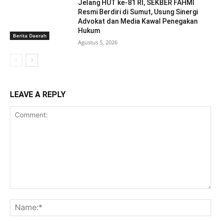
Jelang HUT ke-81 RI, SEKBER FAHMI
Resmi Berdiri di Sumut, Usung Sinergi
Advokat dan Media Kawal Penegakan
Hukum
Berita Daerah
Agustus 5, 2026
LEAVE A REPLY
Comment:
Na