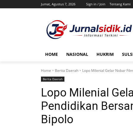
Jumat, Agustus 7, 2026
Sign in / Join
Tentang Kami
HOME
NASIONAL
HUKRIM
SULS
Home
Berita Daerah
Lopo Milenial Gelar Nobar Fil
Berita Daerah
Lopo Milenial Gel
Pendidikan Bersa
Bipolo