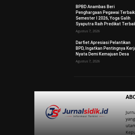
BPBD Anambas Beri
Penghargaan Pegawai Terbaik
Semester I 2026, Yoga Galih
Syaputra Raih Predikat Terbai
Agustus 7, 2026
Darfiet Apresiasi Pelantikan
BPD, Ingatkan Pentingnya Kerj
Nyata Demi Kemajuan Desa
Agustus 7, 2026
AB
Jurn
yang
utam
Kep