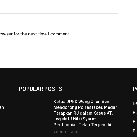
Website:
rowser for the next time I comment.
POPULAR POSTS
P
Ketua DPRD Wong Chun Sen
B
an
Mendorong Polrestabes Medan
Be
Terapkan RJ dalam Kasus AT,
Legislatif Nilai Syarat
B
Perdamaian Telah Terpenuhi
B
Agustus 7, 2026