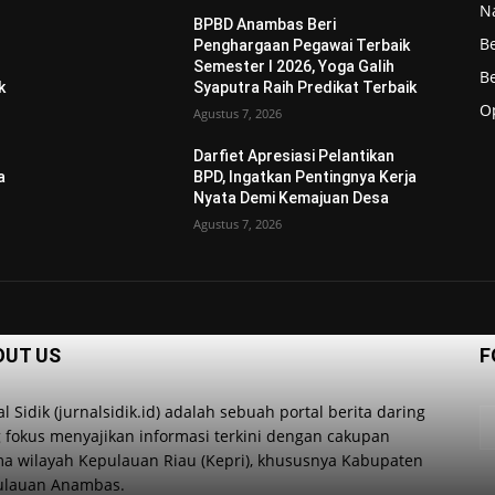
N
BPBD Anambas Beri
B
Penghargaan Pegawai Terbaik
Semester I 2026, Yoga Galih
Be
k
Syaputra Raih Predikat Terbaik
O
Agustus 7, 2026
Darfiet Apresiasi Pelantikan
a
BPD, Ingatkan Pentingnya Kerja
Nyata Demi Kemajuan Desa
Agustus 7, 2026
OUT US
F
al Sidik (jurnalsidik.id) adalah sebuah portal berita daring
 fokus menyajikan informasi terkini dengan cakupan
a wilayah Kepulauan Riau (Kepri), khususnya Kabupaten
ulauan Anambas.