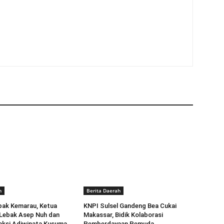
h
Berita Daerah
pak Kemarau, Ketua
KNPI Sulsel Gandeng Bea Cukai
 Lebak Asep Nuh dan
Makassar, Bidik Kolaborasi
aksi Adiwinata Kusuma
Pemberdayaan Pemuda