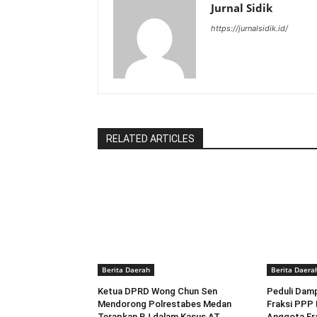
Jurnal Sidik
https://jurnalsidik.id/
RELATED ARTICLES
Berita Daerah
Berita Daera
Ketua DPRD Wong Chun Sen
Peduli Dam
Mendorong Polrestabes Medan
Fraksi PPP
Terapkan RJ dalam Kasus AT,
Anggota Fr