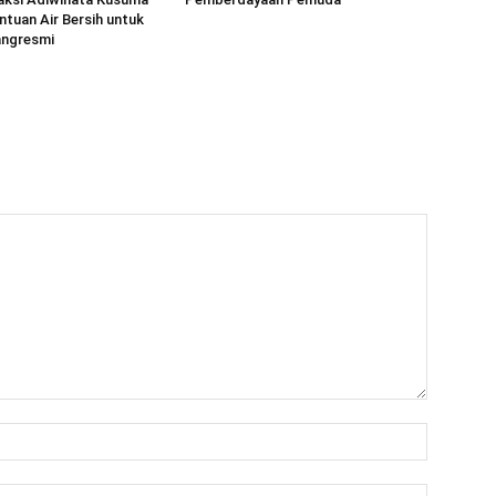
ntuan Air Bersih untuk
angresmi
Name:*
Email:*