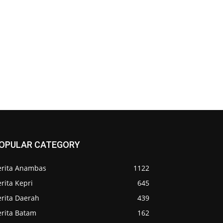
OPULAR CATEGORY
erita Anambas
1122
rita Kepri
645
erita Daerah
439
erita Batam
162