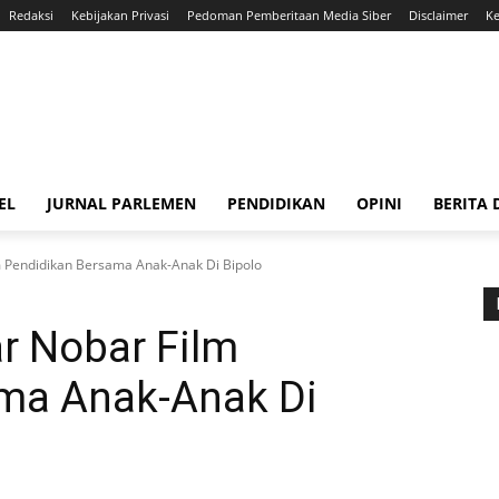
Redaksi
Kebijakan Privasi
Pedoman Pemberitaan Media Siber
Disclaimer
Ke
EL
JURNAL PARLEMEN
PENDIDIKAN
OPINI
BERITA
m Pendidikan Bersama Anak-Anak Di Bipolo
ar Nobar Film
ma Anak-Anak Di