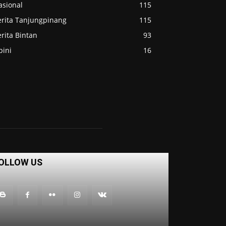
asional
115
erita Tanjungpinang
115
rita Bintan
93
pini
16
OLLOW US